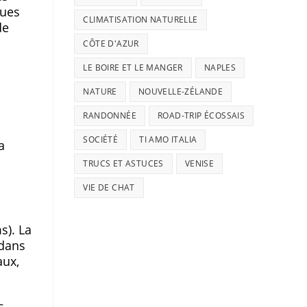
ques
CLIMATISATION NATURELLE
de
CÔTE D'AZUR
LE BOIRE ET LE MANGER
NAPLES
NATURE
NOUVELLE-ZÉLANDE
RANDONNÉE
ROAD-TRIP ÉCOSSAIS
SOCIÉTÉ
TI AMO ITALIA
a
TRUCS ET ASTUCES
VENISE
VIE DE CHAT
s). La
 dans
aux,
s