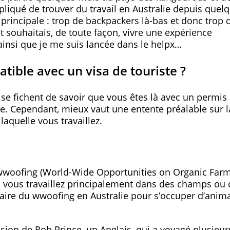
mpliqué de trouver du travail en Australie depuis quel
 principale : trop de backpackers là-bas et donc trop 
et souhaitais, de toute façon, vivre une expérience
t ainsi que je me suis lancée dans le helpx…
atible avec un visa de touriste ?
se fichent de savoir que vous êtes là avec un permis
te. Cependant, mieux vaut une entente préalable sur l
laquelle vous travaillez.
woofing (World-Wide Opportunities on Organic Farm
g, vous travaillez principalement dans des champs ou
faire du wwoofing en Australie pour s’occuper d’anim
sion de Rob Prince, un Anglais, qui a voyagé plusieur