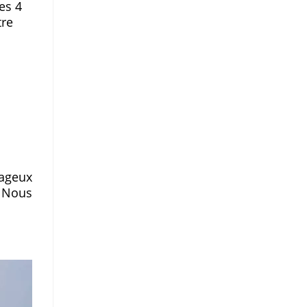
es 4
tre
rageux
! Nous