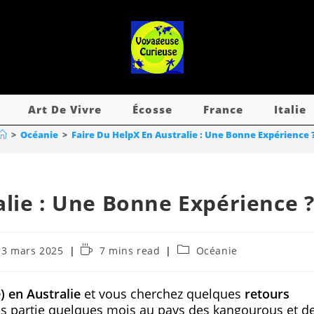
Art De Vivre
Écosse
France
Italie
>
Océanie
>
Faire Du HelpX En Australie : Une Bonne Expérience 
alie : Une Bonne Expérience 
13 mars 2025
7 mins read
Océanie
 en Australie
et vous cherchez quelques
retours
uis partie quelques mois au pays des kangourous et d