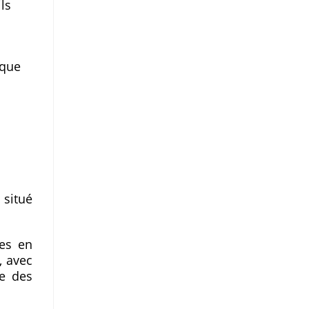
ls
 que
s
 situé
hes en
, avec
ue des