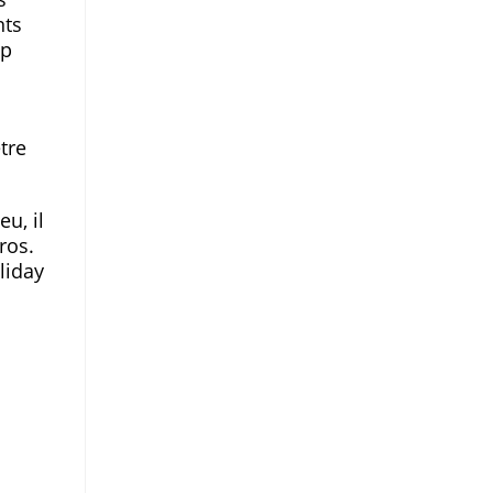
nts
up
tre
u, il
ros.
liday