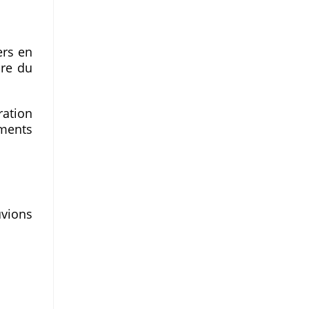
ers en
ire du
ration
ements
uvions