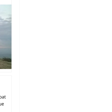
bat
ue