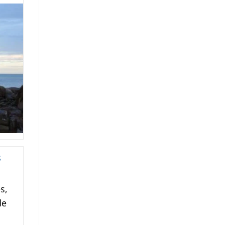
s,
de