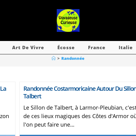
Art De Vivre
Écosse
France
Italie
>
Randonnée
 La
Randonnée Costarmoricaine Autour Du Sillo
Talbert
Le Sillon de Talbert, à Larmor-Pleubian, c'es
ozon
de ces lieux magiques des Côtes d'Armor o
l'on peut faire une…