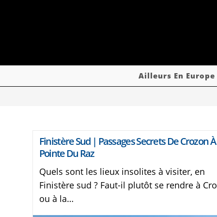
Ailleurs En Europe
Finistère Sud | Passages Secrets De Crozon À
Pointe Du Raz
Quels sont les lieux insolites à visiter, en
Finistère sud ? Faut-il plutôt se rendre à Cr
ou à la…