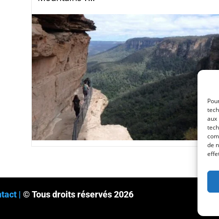
Pour
tech
aux 
tech
comp
de n
effe
tact |
© Tous droits réservés 2026