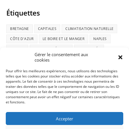
Étiquettes
BRETAGNE
CAPITALES
CLIMATISATION NATURELLE
CÔTE D'AZUR
LE BOIRE ET LE MANGER
NAPLES
NATURE
NOUVELLE-ZÉLANDE
RANDONNÉE
Gérer le consentement aux
ROAD-TRIP ÉCOSSAIS
SOCIÉTÉ
TI AMO ITALIA
cookies
TRUCS ET ASTUCES
VENISE
VIE DE CHAT
Pour offrir les meilleures expériences, nous utilisons des technologies
telles que les cookies pour stocker et/ou accéder aux informations des
appareils. Le fait de consentir à ces technologies nous permettra de
traiter des données telles que le comportement de navigation ou les ID
uniques sur ce site. Le fait de ne pas consentir ou de retirer son
consentement peut avoir un effet négatif sur certaines caractéristiques
et fonctions.
Politique confidentialité
Accepter
Politique de Cookies