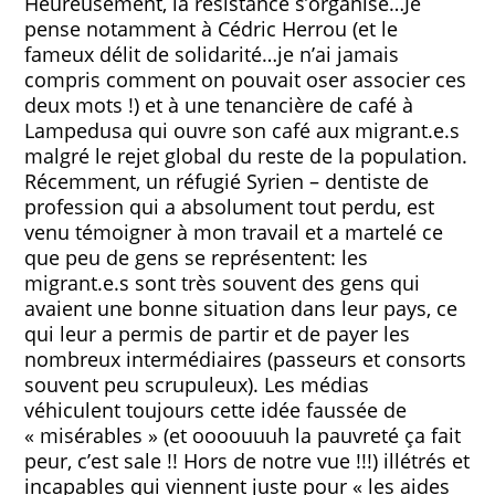
Heureusement, la résistance s’organise…Je
pense notamment à Cédric Herrou (et le
fameux délit de solidarité…je n’ai jamais
compris comment on pouvait oser associer ces
deux mots !) et à une tenancière de café à
Lampedusa qui ouvre son café aux migrant.e.s
malgré le rejet global du reste de la population.
Récemment, un réfugié Syrien – dentiste de
profession qui a absolument tout perdu, est
venu témoigner à mon travail et a martelé ce
que peu de gens se représentent: les
migrant.e.s sont très souvent des gens qui
avaient une bonne situation dans leur pays, ce
qui leur a permis de partir et de payer les
nombreux intermédiaires (passeurs et consorts
souvent peu scrupuleux). Les médias
véhiculent toujours cette idée faussée de
« misérables » (et oooouuuh la pauvreté ça fait
peur, c’est sale !! Hors de notre vue !!!) illétrés et
incapables qui viennent juste pour « les aides