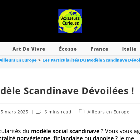
Art De Vivre
Écosse
France
Italie
Ailleurs En Europe
>
Les Particularités Du Modèle Scandinave Dévoi
odèle Scandinave Dévoilées !
25 mars 2025
6 mins read
Ailleurs en Europe
cularités du
modèle social scandinave
? Vous vous a
alité norvégienne, finlandaise
ou
danoise
? Je me