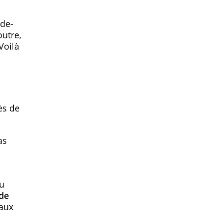
rde-
outre,
Voilà
ès de
as
du
ode
 aux