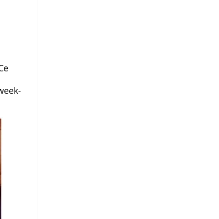
 Ce
 week-