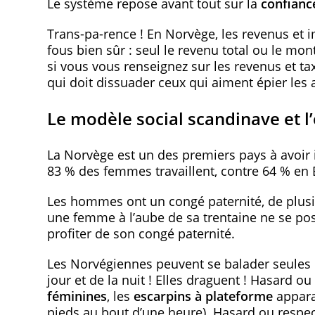
Le système repose avant tout sur la
confian
Trans-pa-rence ! En Norvège, les revenus et i
fous bien sûr : seul le revenu total ou le mo
si vous vous renseignez sur les revenus et tax
qui doit dissuader ceux qui aiment épier les a
Le modèle social scandinave et
La Norvège est un des premiers pays à avoir
83 % des femmes travaillent, contre 64 % en
Les hommes ont un congé paternité, de plusi
une femme à l’aube de sa trentaine ne se pos
profiter de son congé paternité.
Les Norvégiennes peuvent se balader seules e
jour et de la nuit ! Elles draguent ! Hasard o
féminines
, les
escarpins à plateforme
appara
pieds au bout d’une heure). Hasard ou respe