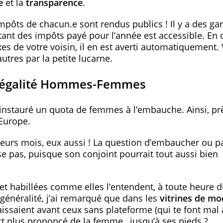
ce
et la
transparence
.
mpôts de chacun.e sont rendus publics ! Il y a des ga
ntant des impôts payé pour l’année est accessible. En 
es de votre voisin, il en est averti automatiquement. 
utres par la petite lucarne.
 l’égalité Hommes-Femmes
 instauré un quota de femmes à l’embauche. Ainsi, pr
 Europe.
eurs mois, eux aussi ! La question d’embaucher ou p
e pas, puisque son conjoint pourrait tout aussi bien
t habillées comme elles l’entendent, à toute heure 
u généralité, j’ai remarqué que dans les
vitrines de m
issaient avant ceux sans plateforme (qui te font mal
ct plus prononcé de la femme…jusqu’à ses pieds ?