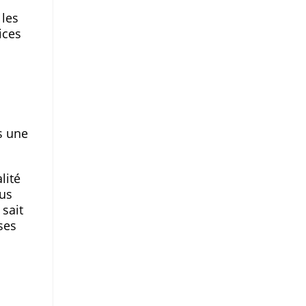
 les
ices
is une
lité
lus
 sait
ses