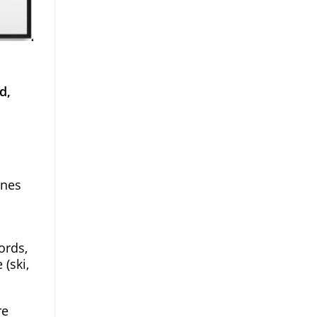
d,
gnes
ords,
 (ski,
re