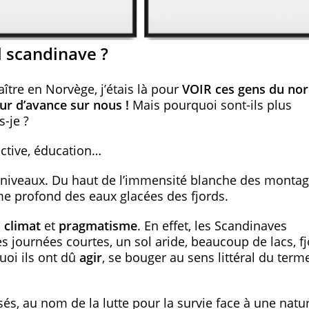
 scandinave ?
ître en Norvège, j’étais là pour
VOIR ces gens du nor
ur d’avance sur nous !
Mais pourquoi sont-ils plus
-je ?
lective, éducation…
s caniveaux. Du haut de l’immensité blanche des monta
lme profond des eaux glacées des fjords.
 climat
et
pragmatisme
. En effet, les Scandinaves
es journées courtes, un sol aride, beaucoup de lacs, fj
quoi ils ont dû
agir
, se bouger au sens littéral du terme
osés, au nom de la lutte pour la survie face à une natu