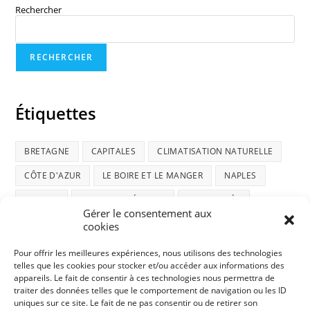
Rechercher
RECHERCHER
Étiquettes
BRETAGNE
CAPITALES
CLIMATISATION NATURELLE
CÔTE D'AZUR
LE BOIRE ET LE MANGER
NAPLES
NATURE
NOUVELLE-ZÉLANDE
RANDONNÉE
Gérer le consentement aux
ROAD-TRIP ÉCOSSAIS
SOCIÉTÉ
TI AMO ITALIA
cookies
TRUCS ET ASTUCES
VENISE
VIE DE CHAT
Pour offrir les meilleures expériences, nous utilisons des technologies
telles que les cookies pour stocker et/ou accéder aux informations des
appareils. Le fait de consentir à ces technologies nous permettra de
traiter des données telles que le comportement de navigation ou les ID
uniques sur ce site. Le fait de ne pas consentir ou de retirer son