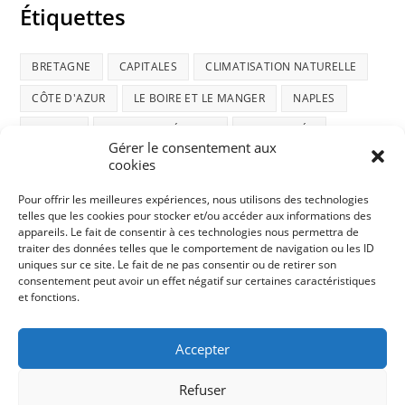
Étiquettes
BRETAGNE
CAPITALES
CLIMATISATION NATURELLE
CÔTE D'AZUR
LE BOIRE ET LE MANGER
NAPLES
NATURE
NOUVELLE-ZÉLANDE
RANDONNÉE
Gérer le consentement aux
ROAD-TRIP ÉCOSSAIS
SOCIÉTÉ
TI AMO ITALIA
cookies
TRUCS ET ASTUCES
VENISE
VIE DE CHAT
Pour offrir les meilleures expériences, nous utilisons des technologies
telles que les cookies pour stocker et/ou accéder aux informations des
appareils. Le fait de consentir à ces technologies nous permettra de
traiter des données telles que le comportement de navigation ou les ID
uniques sur ce site. Le fait de ne pas consentir ou de retirer son
consentement peut avoir un effet négatif sur certaines caractéristiques
et fonctions.
Politique confidentialité
Accepter
Politique de Cookies
Refuser
Contact |
© Tous droits réservés 2026