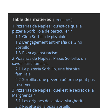
Table des matières
masquer
1
Pizzerias de Naples : qu’est-ce que la
pizzeria Sorbillo a de particulier ?
1.1
Gino Sorbillo le pizzaiolo
1.2
L’engagement anti-mafia de Gino
Sorbillo
1.3
Pizza against racism
2
Pizzerias de Naples : Pizzas Sorbillo, un
savoir-faire familial…
2.1
La pizzeria Sorbillo, une histoire
familiale
2.2
Sorbillo : une pizzeria où on ne peut pas
réserver
3
Pizzerias de Naples : quel est le secret de la
Margherita ?
3.1
Les origines de la pizza Margherita
3.2
Recette de la pizza Sorbillo